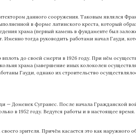
рхитектором данного сооружения. Таковым являлся Фра
выполненной в форме латинского креста, который обра
ведения храма (первый камень в фундаменте был заложе
. Именно тогда руководить работами начал Гауди, ко
вплоть до своей смерти в 1926 году. При нём осущест
окольня храма (завершение иных колоколен осуществля
ботаны Гауди, однако их строительство осуществляло
и — Доменек Сугранес. После начала Гражданской вой
ко в 1952 году. Ведутся работы и в настоящее время.
воего зрителя. Причём касается это как наружного обл