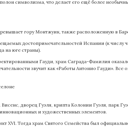
полон символизма, что делает его ещё более необычн
 превышает гору Монтжуик, также расположенную в Бар
сещаемых достопримечательностей Испании (к числу ч
а на юге страны).
проектированными Гауди, храм Саграда-Фамилия оказа
тельности звучит как «Работы Антонио Гауди». Все он
Висенс, дворец Гуэля, крипта Колонии Гуэля, парк Гуэ
 инновационных и художественных элементов.
дикт XVI. Тогда храм Святого Семейства был официаль